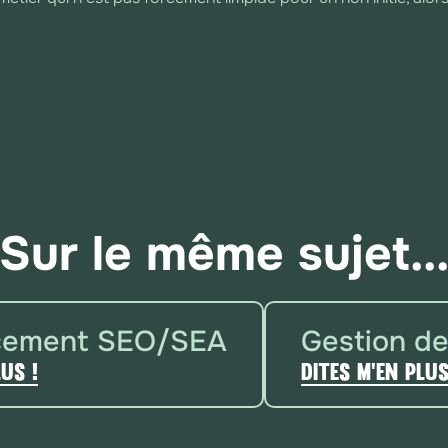
Identité visuelle
e aux utilisateurs autorisés,
L'identité visuelle est l'ensem
 de gérer le contenu et la
différencient une marque, une e
ffice, ils peuvent créer,
couleurs, les typographies, et
t gérer des paramètres sans
image cohérente et reconnaissab
Sur le même sujet..
la partie du site qui contrôle
de la marque. Cette identité vi
front office).
document qui en régit les règles
cement SEO/SEA
Gestion de
Nom de domaine
lus !
Dites m'en plus
isée par les navigateurs web
Un nom de domaine est une adre
 les images ou les fichiers
site web. Il est composé de pl
e un site, le navigateur peut
“maboutique”) et une extensio