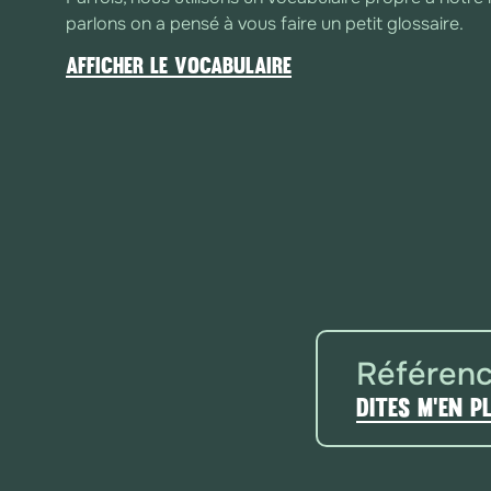
parlons on a pensé à vous faire un petit glossaire.
Afficher le vocabulaire
Back office (ou simplement back)
Le back office est l'interface d'administration réservé
comme les administrateurs ou les éditeurs, qui permet
configuration d'un site e-commerce. À partir du back o
modifier ou supprimer des pages, articles, images, e
avoir besoin de compétences en programmation. C'est 
l'aspect et le fonctionnement visible par les visiteurs (
Référen
Cache (ou l’infernal...)
Dites m'en p
Le cache navigateur est une mémoire temporaire util
pour stocker des copies locales de ressources comme
techniques d'un site web. Lorsqu'un utilisateur revisit