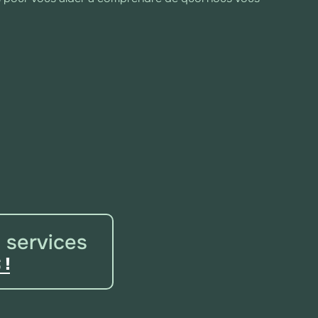
ble des éléments graphiques qui représentent et
ntreprise ou une organisation. Elle inclut le logo, les
 les éléments graphiques, qui ensemble créent une
le. L'identité visuelle véhicule les valeurs et l'image
.
suelle est souvent traduite et expliquée à travers un
 d'utilisation : la charte graphique.
 services
 !
sse unique sur Internet qui permet d'identifier un
usieurs parties, dont le nom propre (par exemple
n (comme .com ou .fr) qui donne donc le nom de