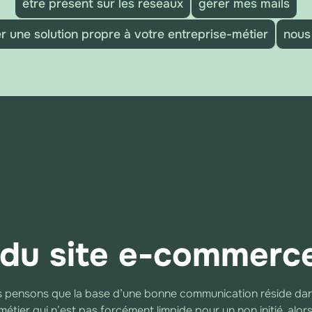
être présent sur les réseaux
gérer mes mails
 une solution propre à votre entreprise-métier
nous
 du site e-commerce
us pensons que la base d’une bonne communication réside d
 métier qui n’est pas forcément limpide pour un non initié, a